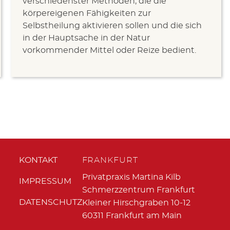
verschiedenster Methoden, die die
körpereigenen Fähigkeiten zur
Selbstheilung aktivieren sollen und die sich
in der Hauptsache in der Natur
vorkommender Mittel oder Reize bedient.
Navigation
KONTAKT
FRANKFURT
überspringen
Privatpraxis Martina Kilb
IMPRESSUM
Schmerzzentrum Frankfurt
DATENSCHUTZ
Kleiner Hirschgraben 10-12
60311 Frankfurt am Main