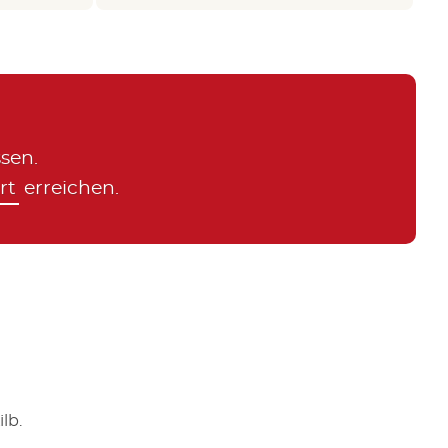
sen.
rt
erreichen.
lb.