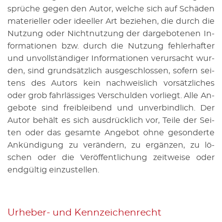
sprü­che gegen den Autor, wel­che sich auf Schä­den
ma­te­ri­el­ler oder ide­el­ler Art be­zie­hen, die durch die
Nut­zung oder Nicht­nut­zung der dar­ge­bo­te­nen In­
for­ma­tio­nen bzw. durch die Nut­zung feh­ler­haf­ter
und un­voll­stän­di­ger In­for­ma­tio­nen ver­ur­sacht wur­
den, sind grund­sätz­lich aus­ge­schlos­sen, so­fern sei­
tens des Au­tors kein nach­weis­lich vor­sätz­li­ches
oder grob fahr­läs­si­ges Ver­schul­den vor­liegt. Alle An­
ge­bo­te sind freiblei­bend und un­ver­bind­lich. Der
Autor be­hält es sich aus­drück­lich vor, Teile der Sei­
ten oder das ge­sam­te An­ge­bot ohne ge­son­der­te
An­kün­di­gung zu ver­än­dern, zu er­gän­zen, zu lö­
schen oder die Ver­öf­fent­li­chung zeit­wei­se oder
end­gül­tig ein­zu­stel­len.
Ur­he­ber- und Kenn­zei­chen­recht