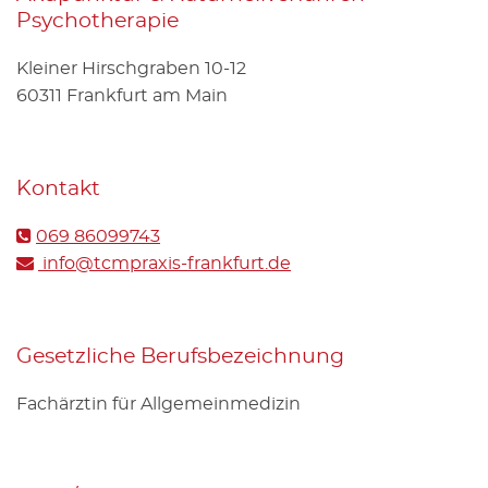
Psy­cho­the­ra­pie
Klei­ner Hirsch­gra­ben 10-12
60311 Frank­furt am Main
Kon­takt
069 86099743
info@​tcmpraxis-frankfurt.​de
Ge­setz­li­che Be­rufs­be­zeich­nung
Fach­ärz­tin für All­ge­mein­me­di­zin