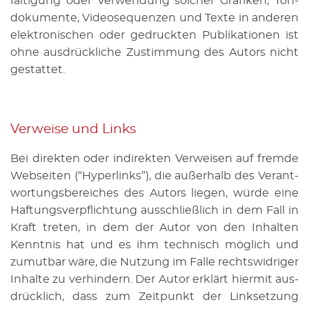
fäl­ti­gung oder Ver­wen­dung sol­cher Gra­fi­ken, Ton­
do­ku­men­te, Vi­deo­se­quen­zen und Texte in an­de­ren
elek­tro­ni­schen oder ge­druck­ten Pu­bli­ka­tio­nen ist
ohne aus­drück­li­che Zu­stim­mung des Au­tors nicht
ge­stat­tet.
Ver­wei­se und Links
Bei di­rek­ten oder in­di­rek­ten Ver­wei­sen auf frem­de
Web­sei­ten (“Hy­per­links”), die au­ßer­halb des Ver­ant­
wor­tungs­be­rei­ches des Au­tors lie­gen, würde eine
Haf­tungs­ver­pflich­tung aus­schließ­lich in dem Fall in
Kraft tre­ten, in dem der Autor von den In­hal­ten
Kennt­nis hat und es ihm tech­nisch mög­lich und
zu­mut­bar wäre, die Nut­zung im Falle rechts­wid­ri­ger
In­hal­te zu ver­hin­dern. Der Autor er­klärt hier­mit aus­
drück­lich, dass zum Zeit­punkt der Link­set­zung