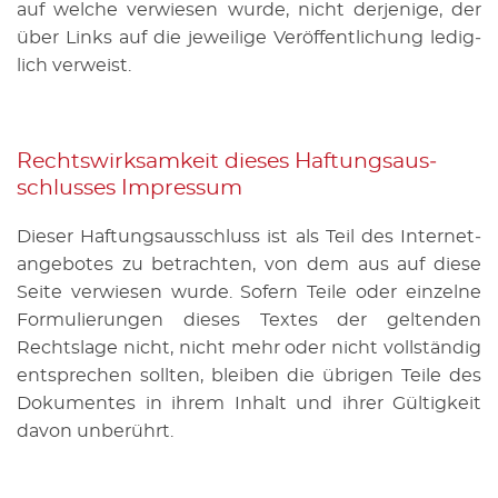
auf wel­che ver­wie­sen wurde, nicht der­je­ni­ge, der
über Links auf die je­wei­li­ge Ver­öf­fent­li­chung le­dig­
lich ver­weist.
Rechts­wirk­sam­keit die­ses Haf­tungs­aus­
schlus­ses Im­pres­sum
Die­ser Haf­tungs­aus­schluss ist als Teil des In­ter­net­
an­ge­bo­tes zu be­trach­ten, von dem aus auf diese
Seite ver­wie­sen wurde. So­fern Teile oder ein­zel­ne
For­mu­lie­run­gen die­ses Tex­tes der gel­ten­den
Rechts­la­ge nicht, nicht mehr oder nicht voll­stän­dig
ent­spre­chen soll­ten, blei­ben die üb­ri­gen Teile des
Do­ku­men­tes in ihrem In­halt und ihrer Gül­tig­keit
davon un­be­rührt.