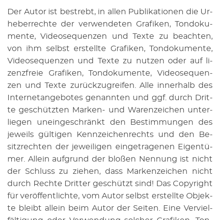
Der Autor ist be­strebt, in allen Pu­bli­ka­tio­nen die Ur­
he­ber­rech­te der ver­wen­de­ten Gra­fi­ken, Ton­do­ku­
men­te, Vi­deo­se­quen­zen und Texte zu be­ach­ten,
von ihm selbst er­stell­te Gra­fi­ken, Ton­do­ku­men­te,
Vi­deo­se­quen­zen und Texte zu nut­zen oder auf li­
zenz­freie Gra­fi­ken, Ton­do­ku­men­te, Vi­deo­se­quen­
zen und Texte zu­rück­zu­grei­fen. Alle in­ner­halb des
In­ter­net­an­ge­bo­tes ge­nann­ten und ggf. durch Drit­
te ge­schütz­ten Mar­ken- und Wa­ren­zei­chen un­ter­
lie­gen un­ein­ge­schränkt den Be­stim­mun­gen des
je­weils gül­ti­gen Kenn­zei­chen­rechts und den Be­
sitz­rech­ten der je­wei­li­gen ein­ge­tra­ge­nen Ei­gen­tü­
mer. Al­lein auf­grund der blo­ßen Nen­nung ist nicht
der Schluss zu zie­hen, dass Mar­ken­zei­chen nicht
durch Rech­te Drit­ter ge­schützt sind! Das Co­py­right
für ver­öf­fent­lich­te, vom Autor selbst er­stell­te Ob­jek­
te bleibt al­lein beim Autor der Sei­ten. Eine Ver­viel­