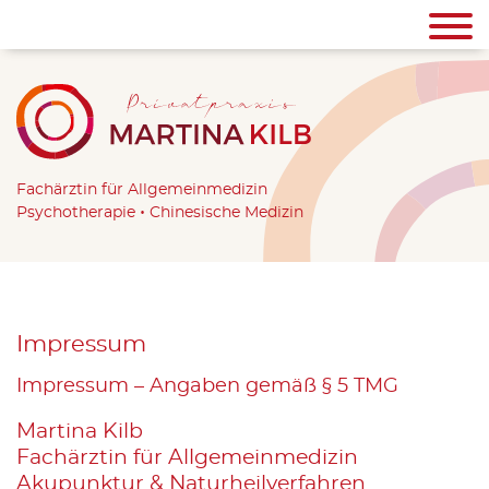
Fachärztin für Allgemeinmedizin
•
Psychotherapie
Chinesische Medizin
Im­pres­sum
Im­pres­sum – An­ga­ben gemäß § 5 TMG
Mar­ti­na Kilb
Fach­ärz­tin für All­ge­mein­me­di­zin
Aku­punk­tur & Na­tur­heil­ver­fah­ren