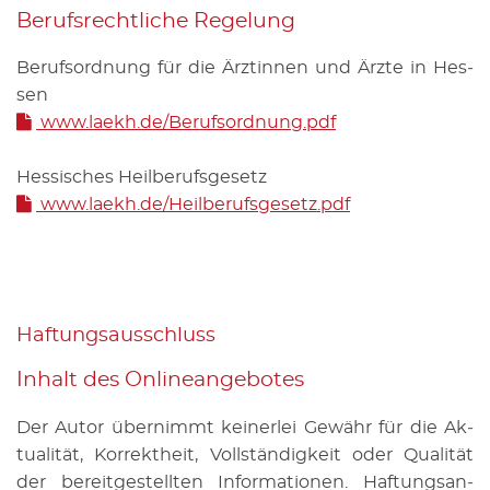
Be­rufs­recht­li­che Re­ge­lung
Be­rufs­ord­nung für die Ärz­tin­nen und Ärzte in Hes­
sen
www.​laekh.​de/​Berufsordnung.​pdf
Hes­si­sches Heil­be­rufs­ge­setz
www.​laekh.​de/​Heilberufsgesetz.​pdf
Haf­tungs­aus­schluss
In­halt des On­line­an­ge­bo­tes
Der Autor über­nimmt kei­ner­lei Ge­währ für die Ak­
tua­li­tät, Kor­rekt­heit, Voll­stän­dig­keit oder Qua­li­tät
der be­reit­ge­stell­ten In­for­ma­tio­nen. Haf­tungs­an­