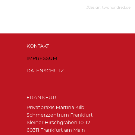
//de­sign: twohundred.​de
Navigation
KONTAKT
überspringen
IMPRESSUM
DATENSCHUTZ
FRANKFURT
Privatpraxis Martina Kilb
Schmerzzentrum Frankfurt
Kleiner Hirschgraben 10-12
60311 Frankfurt am Main