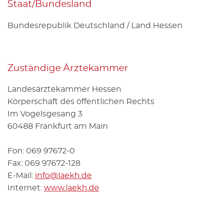
Staat/Bun­des­land
Bun­des­re­pu­blik Deutsch­land / Land Hes­sen
Zu­stän­di­ge Ärz­te­kam­mer
Lan­des­ärz­te­kam­mer Hes­sen
Kör­per­schaft des öf­fent­li­chen Rechts
Im Vo­gels­ge­sang 3
60488 Frank­furt am Main
Fon: 069 97672-0
Fax: 069 97672-128
E-Mail:
info@​laekh.​de
In­ter­net:
www.​laekh.​de