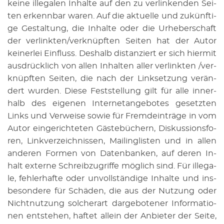
keine il­le­ga­len In­hal­te auf den zu ver­lin­ken­den Sei­
ten er­kenn­bar waren. Auf die ak­tu­el­le und zu­künf­ti­
ge Ge­stal­tung, die In­hal­te oder die Ur­he­ber­schaft
der ver­link­ten/ver­knüpf­ten Sei­ten hat der Autor
kei­ner­lei Ein­fluss. Des­halb dis­tan­ziert er sich hier­mit
aus­drück­lich von allen In­hal­ten aller ver­link­ten /ver­
knüpf­ten Sei­ten, die nach der Link­set­zung ver­än­
dert wur­den. Diese Fest­stel­lung gilt für alle in­ner­
halb des ei­ge­nen In­ter­net­an­ge­bo­tes ge­setz­ten
Links und Ver­wei­se sowie für Fremd­ein­trä­ge in vom
Autor ein­ge­rich­te­ten Gäs­te­bü­chern, Dis­kus­si­ons­fo­
ren, Link­ver­zeich­nis­sen, Mai­ling­lis­ten und in allen
an­de­ren For­men von Da­ten­ban­ken, auf deren In­
halt ex­ter­ne Schreib­zu­grif­fe mög­lich sind. Für il­le­ga­
le, feh­ler­haf­te oder un­voll­stän­di­ge In­hal­te und ins­
be­son­de­re für Schä­den, die aus der Nut­zung oder
Nicht­nut­zung sol­cher­art dar­ge­bo­te­ner In­for­ma­tio­
nen ent­ste­hen, haf­tet al­lein der An­bie­ter der Seite,